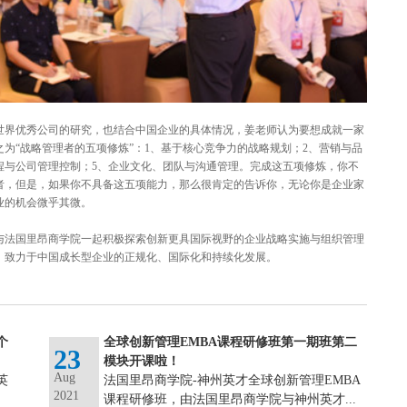
对世界优秀公司的研究，也结合中国企业的具体情况，姜老师认为要想成就一家
为“战略管理者的五项修炼”：
1、基于核心竞争力的战略规划；
2、营销与品
程与公司管理控制；5、企业文化、团队与沟通管理。完成这五项修炼，你不
者，但是，如果你不具备这五项能力，那么很肯定的告诉你，无论你是企业家
业的机会微乎其微。
与法国里昂商学院一起积极探索创新更具国际视野的企业战略实施与组织管理
，致力于中国成长型企业的正规化、国际化和持续化发展。
个
全球创新管理EMBA课程研修班第一期班第二
23
模块开课啦！
Aug
英
法国里昂商学院-神州英才全球创新管理EMBA
2021
课程研修班，由法国里昂商学院与神州英才...