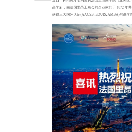
近日，神州英才姜桐受聘法国里昂商学院（亚洲区
高学府，由法国里昂工商会的企业家们于 1872 
获得三大国际认证(AACSB, EQUIS, AMBA)的商