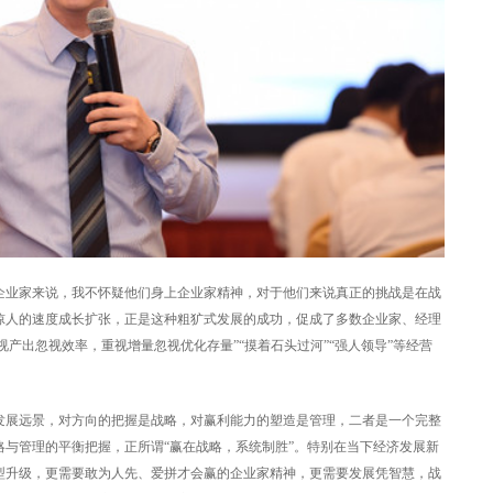
企业家来说，我不怀疑他们身上企业家精神，对于他们来说真正的挑战是在战
惊人的速度成长扩张，正是这种粗犷式发展的成功，促成了多数企业家、经理
视产出忽视效率，重视增量忽视优化存量”“摸着石头过河”“强人领导”等经营
发展远景，对方向的把握是战略，对赢利能力的塑造是管理，二者是一个完整
与管理的平衡把握，正所谓“赢在战略，系统制胜”。特别在当下经济发展新
型升级，更需要敢为人先、爱拼才会赢的企业家精神，更需要发展凭智慧，战